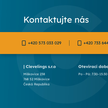
Kontaktujte nás
+420 573 033 029
+420 733 64
| Clevelings s.r.o
Otevírací dob
Míškovice 238
Po - Pá: 7:30–15:30
768 52 Míškovice
Česká Republika