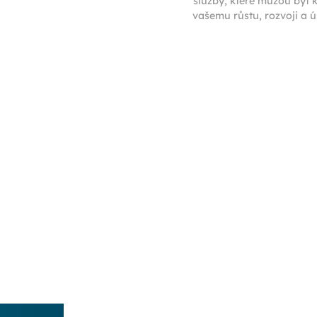
služby, které můžou být 
vašemu růstu, rozvoji a 