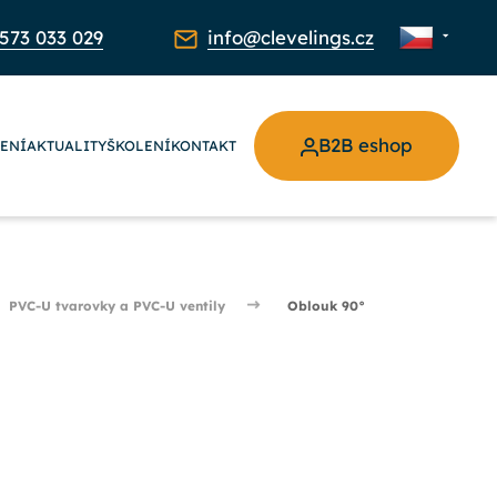
573 033 029
info@clevelings.cz
B2B eshop
ŽENÍ
AKTUALITY
ŠKOLENÍ
KONTAKT
PVC-U tvarovky a PVC-U ventily
Oblouk 90°
°