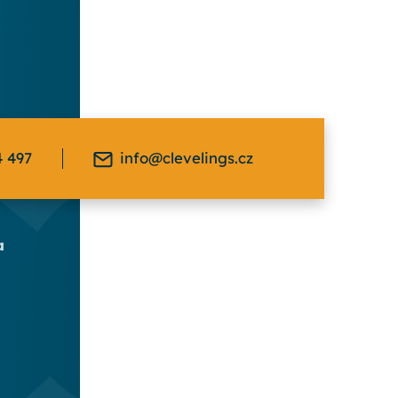
4 497
info@clevelings.cz
a