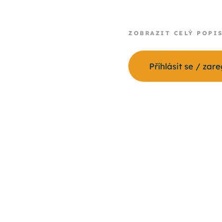
ZOBRAZIT CELÝ POPI
Příhlásit se / zar