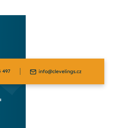
4 497
info@clevelings.cz
a