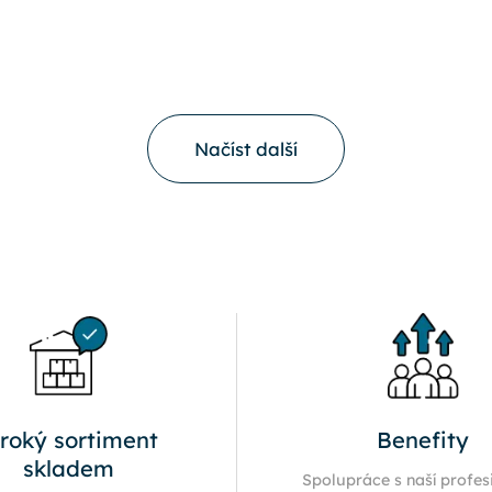
Načíst další
iroký sortiment
Benefity
skladem
Spolupráce s naší profes