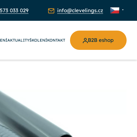
573 033 029
info@clevelings.cz
B2B eshop
ŽENÍ
AKTUALITY
ŠKOLENÍ
KONTAKT