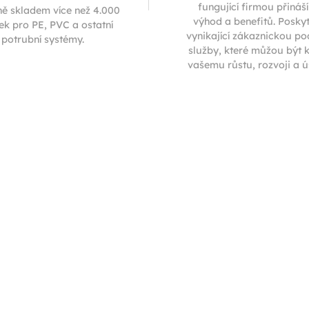
fungující firmou přináš
ně skladem více než 4.000
výhod a benefitů. Posky
ek pro PE, PVC a ostatní
vynikající zákaznickou p
potrubní systémy.
služby, které můžou být 
vašemu růstu, rozvoji a 