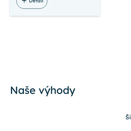
Detail
Naše výhody
Š