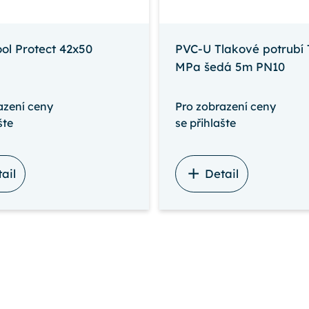
ol Protect 42x50
PVC-U Tlakové potrubí 
MPa šedá 5m PN10
azení ceny
Pro zobrazení ceny
šte
se přihlašte
ail
Detail