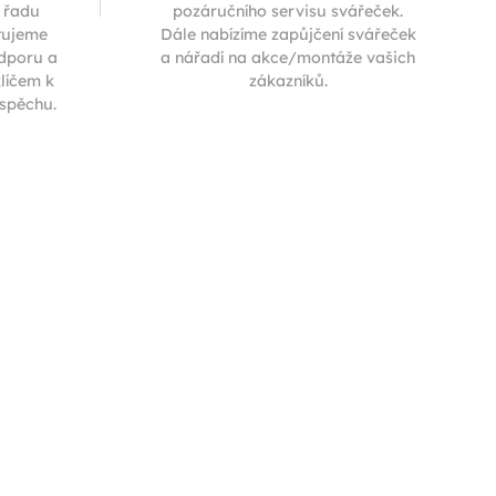
í řadu
pozáručního servisu svářeček.
tujeme
Dále nabízíme zapůjčení svářeček
odporu a
a nářadí na akce/montáže vašich
klíčem k
zákazníků.
úspěchu.