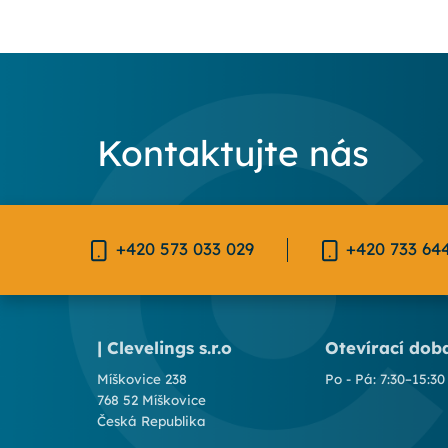
Kontaktujte nás
+420 573 033 029
+420 733 64
| Clevelings s.r.o
Otevírací dob
Míškovice 238
Po - Pá: 7:30–15:30
768 52 Míškovice
Česká Republika