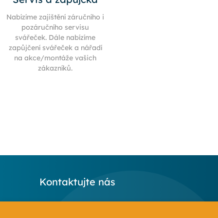
Nabízíme zajištění záručního i
pozáručního servisu
svářeček. Dále nabízíme
zapůjčení svářeček a nářadí
na akce/montáže vašich
zákazníků.
Kontaktujte nás