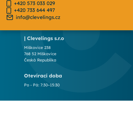
+420 573 033 029
+420 733 644 497
info@clevelings.cz
| Clevelings s.r.o
Míškovice 238
768 52 Míškovice
Česká Republika
Otevírací doba
Po - Pá: 7:30–15:30