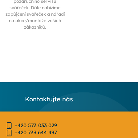
pozáručního servisu
svářeček. Dále nabízíme
zapůjčení svářeček a nářadí
na akce/montáže vašich
zákazníků.
Kontaktujte nás
+420 573 033 029
+420 733 644 497