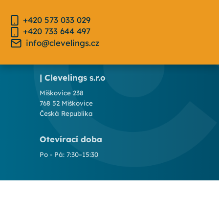
+420 573 033 029
+420 733 644 497
info@clevelings.cz
| Clevelings s.r.o
Míškovice 238
768 52 Míškovice
Česká Republika
Otevírací doba
Po - Pá: 7:30–15:30