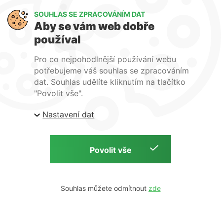
SOUHLAS SE ZPRACOVÁNÍM DAT
Ochrana osobních údajů
Přihlášení
Aby se vám web dobře
používal
Copyright © 2026 | Clevelings s.r.o | by
Pro co nejpohodlnější používání webu
potřebujeme váš souhlas se zpracováním
dat. Souhlas udělíte kliknutím na tlačítko
"Povolit vše".
Nastavení dat
Souhlas můžete odmítnout