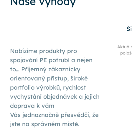
Naše výhody
Š
Aktuál
Nabízíme produkty pro
polož
spojování PE potrubí a nejen
to… Příjemný zákaznicky
orientovaný přístup, široké
portfolio výrobků, rychlost
vychystání objednávek a jejich
doprava k
vám
Vás
jednoznačně přesvědčí, že
jste na správném místě.