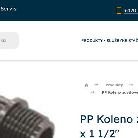
Servis
+420 
PRODUKTY
SLUŽBY
KE STA
Produkty
PP Koleno závitové
PP Koleno 
x 1 1/2"