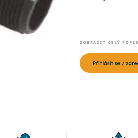
ZOBRAZIT CELÝ POPI
Příhlásit se / zar