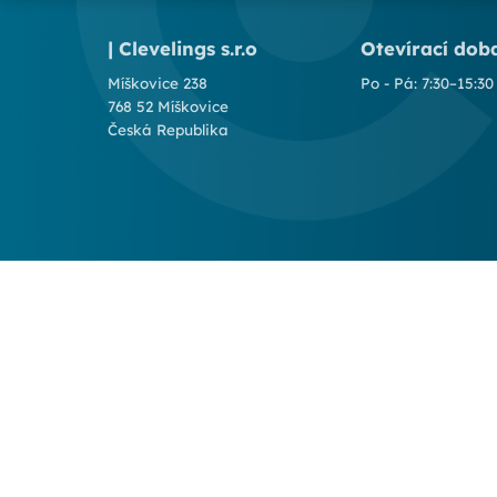
| Clevelings s.r.o
Otevírací dob
Míškovice 238
Po - Pá: 7:30–15:30
768 52 Míškovice
Česká Republika