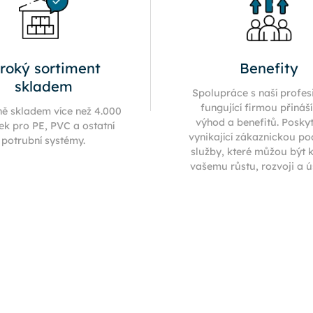
iroký sortiment
Benefity
skladem
Spolupráce s naší profes
fungující firmou přináš
ně skladem více než 4.000
výhod a benefitů. Posky
ek pro PE, PVC a ostatní
vynikající zákaznickou p
potrubní systémy.
služby, které můžou být 
vašemu růstu, rozvoji a 