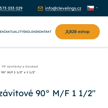
573 033 029
info@clevelings.cz
B2B eshop
ŽENÍ
AKTUALITY
ŠKOLENÍ
KONTAKT
PP navrtávky a šroubení
 90° M/F 1 1/2" x 1 1/2"
závitové 90° M/F 1 1/2"