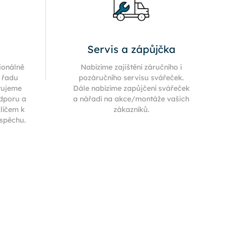
Servis a zápůjčka
ionálně
Nabízíme zajištění záručního i
í řadu
pozáručního servisu svářeček.
tujeme
Dále nabízíme zapůjčení svářeček
odporu a
a nářadí na akce/montáže vašich
klíčem k
zákazníků.
úspěchu.