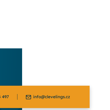
4 497
info@clevelings.cz