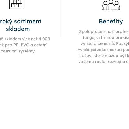
iroký sortiment
Benefity
skladem
Spolupráce s naší profes
fungující firmou přináš
ně skladem více než 4.000
výhod a benefitů. Posky
ek pro PE, PVC a ostatní
vynikající zákaznickou p
potrubní systémy.
služby, které můžou být 
vašemu růstu, rozvoji a 