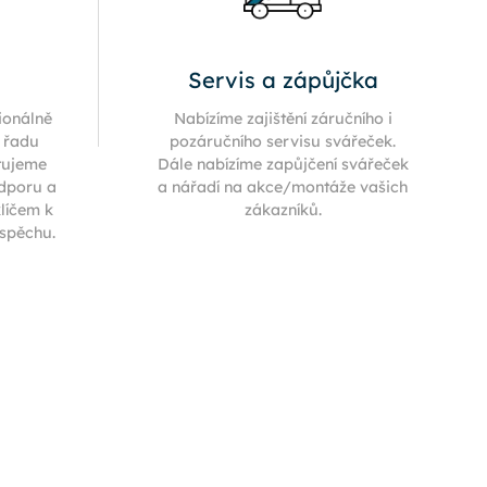
Servis a zápůjčka
ionálně
Nabízíme zajištění záručního i
í řadu
pozáručního servisu svářeček.
tujeme
Dále nabízíme zapůjčení svářeček
odporu a
a nářadí na akce/montáže vašich
klíčem k
zákazníků.
úspěchu.