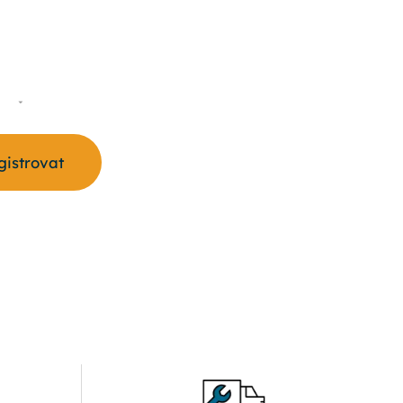
S
egistrovat