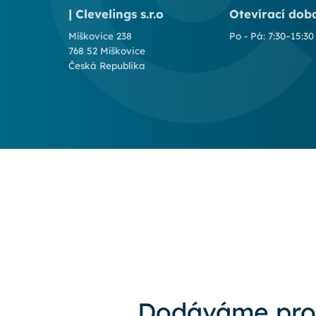
| Clevelings s.r.o
Otevírací dob
Míškovice 238
Po - Pá: 7:30–15:30
768 52 Míškovice
Česká Republika
Dodáváme pro