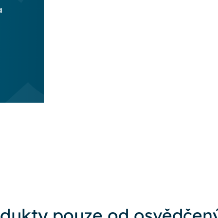
a
dukty pouze od osvědčený