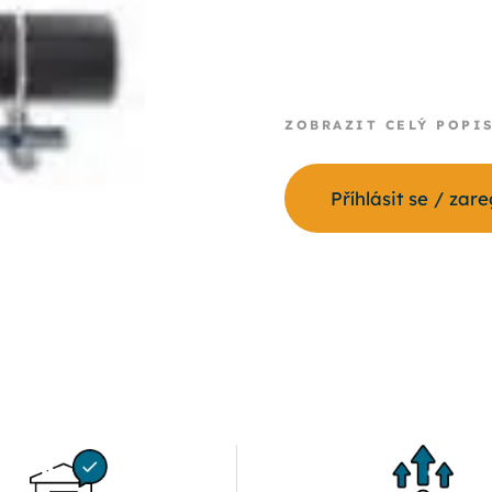
ZOBRAZIT CELÝ POPI
Příhlásit se / zar