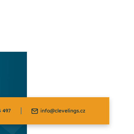
4 497
info@clevelings.cz