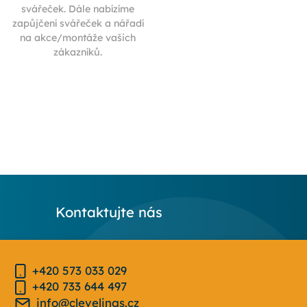
svářeček. Dále nabízíme
zapůjčení svářeček a nářadí
na akce/montáže vašich
zákazníků.
Kontaktujte nás
+420 573 033 029
+420 733 644 497
info@clevelings.cz