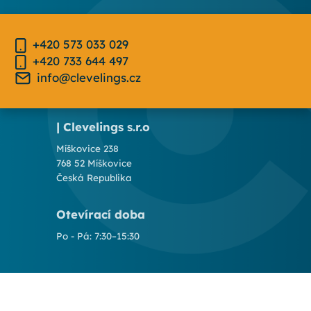
+420 573 033 029
+420 733 644 497
info@clevelings.cz
| Clevelings s.r.o
Míškovice 238
768 52 Míškovice
Česká Republika
Otevírací doba
Po - Pá: 7:30–15:30