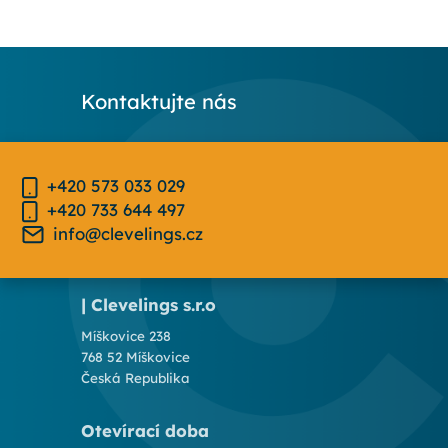
Kontaktujte nás
+420 573 033 029
+420 733 644 497
info@clevelings.cz
| Clevelings s.r.o
Míškovice 238
768 52 Míškovice
Česká Republika
Otevírací doba