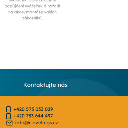
svářeček. Dále nabízíme
zapůjčení svářeček a nářadí
na akce/montáže vašich
zákazníků.
Kontaktujte nás
+420 573 033 029
+420 733 644 497
info@clevelings.cz