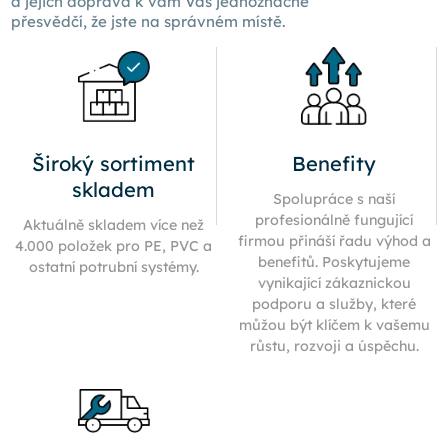
a jejich doprava k
vám Vás
jednoznačně
přesvědčí, že jste na správném místě.
Široký sortiment
Benefity
skladem
Spolupráce s naší
profesionálně fungující
Aktuálně skladem více než
firmou přináší řadu výhod a
4.000 položek pro PE, PVC a
benefitů. Poskytujeme
ostatní potrubní systémy.
vynikající zákaznickou
podporu a služby, které
můžou být klíčem k vašemu
růstu, rozvoji a úspěchu.