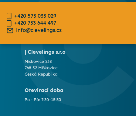
+420 573 033 029
+420 733 644 497
info@clevelings.cz
| Clevelings s.r.o
Míškovice 238
768 52 Míškovice
Česká Republika
Otevírací doba
Po - Pá: 7:30–15:30