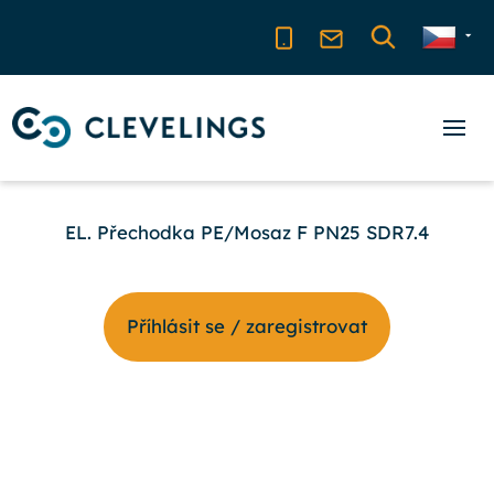
EL. Přechodka PE/Mosaz F PN25 SDR7.4
Příhlásit se / zaregistrovat