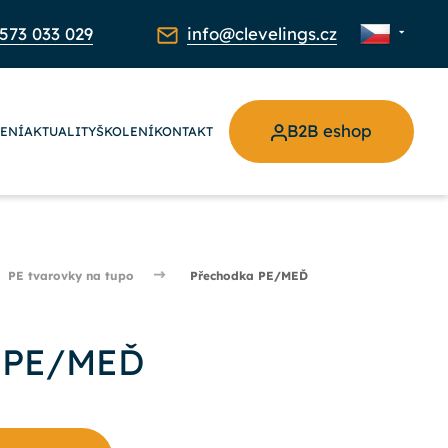
573 033 029
info@clevelings.cz
B2B eshop
ŽENÍ
AKTUALITY
ŠKOLENÍ
KONTAKT
PE tvarovky na tupo
Přechodka PE/MEĎ
 PE/MEĎ