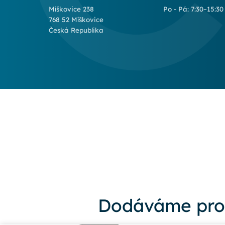
Míškovice 238
Po - Pá: 7:30–15:30
768 52 Míškovice
Česká Republika
Dodáváme pro