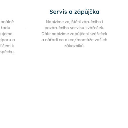
Servis a zápůjčka
ionálně
Nabízíme zajištění záručního i
í řadu
pozáručního servisu svářeček.
tujeme
Dále nabízíme zapůjčení svářeček
odporu a
a nářadí na akce/montáže vašich
klíčem k
zákazníků.
úspěchu.