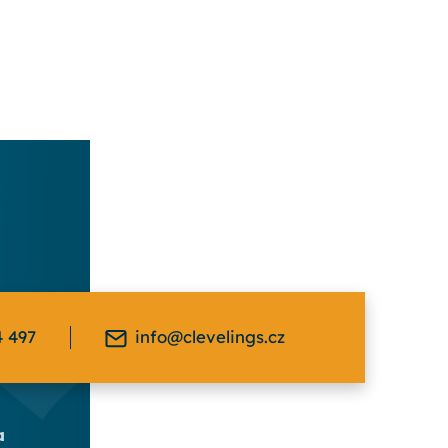
4 497
info@clevelings.cz
a