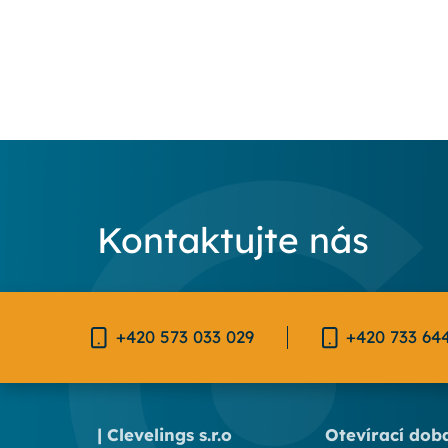
Kontaktujte nás
+420 573 033 029
+420 733 64
| Clevelings s.r.o
Otevírací dob