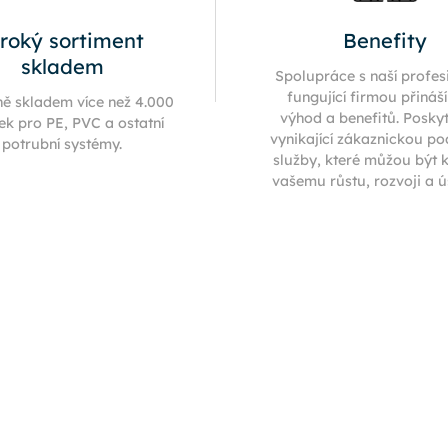
iroký sortiment
Benefity
skladem
Spolupráce s naší profes
fungující firmou přináš
ně skladem více než 4.000
výhod a benefitů. Posky
ek pro PE, PVC a ostatní
vynikající zákaznickou p
potrubní systémy.
služby, které můžou být 
vašemu růstu, rozvoji a 