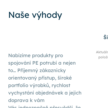
Naše výhody
Š
Aktuál
Nabízíme produkty pro
polož
spojování PE potrubí a nejen
to… Příjemný zákaznicky
orientovaný přístup, široké
portfolio výrobků, rychlost
vychystání objednávek a jejich
doprava k
vám
Vás
jednoznačně přesvědčí, že