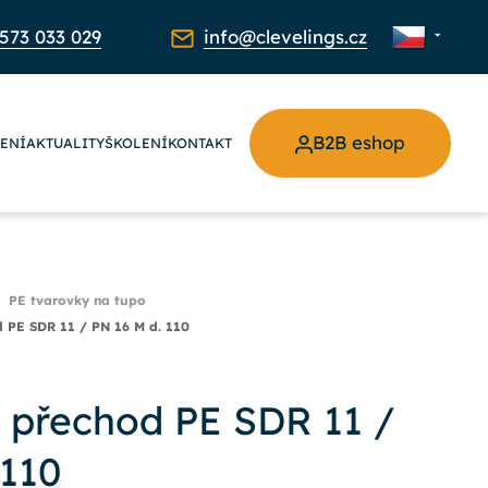
573 033 029
info@clevelings.cz
B2B eshop
ŽENÍ
AKTUALITY
ŠKOLENÍ
KONTAKT
PE tvarovky na tupo
d PE SDR 11 / PN 16 M d. 110
í přechod PE SDR 11 /
 110