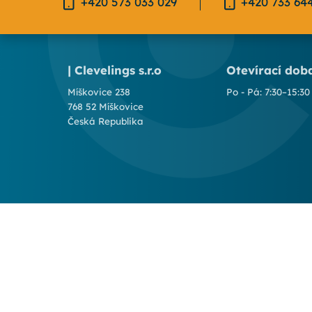
+420 573 033 029
+420 733 64
| Clevelings s.r.o
Otevírací dob
Míškovice 238
Po - Pá: 7:30–15:30
768 52 Míškovice
Česká Republika