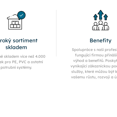
iroký sortiment
Benefity
skladem
Spolupráce s naší profes
fungující firmou přináš
ně skladem více než 4.000
výhod a benefitů. Posky
ek pro PE, PVC a ostatní
vynikající zákaznickou p
potrubní systémy.
služby, které můžou být 
vašemu růstu, rozvoji a 