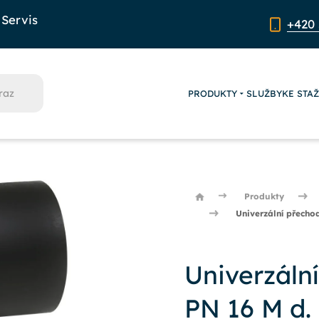
Servis
+420 
PRODUKTY
SLUŽBY
KE STA
Produkty
Univerzální přecho
Univerzáln
PN 16 M d.