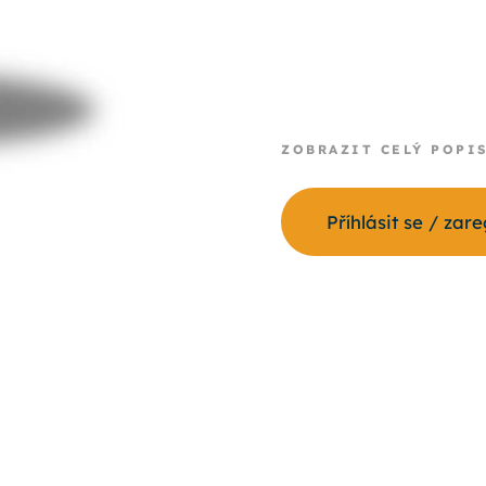
ZOBRAZIT CELÝ POPI
Příhlásit se / zar