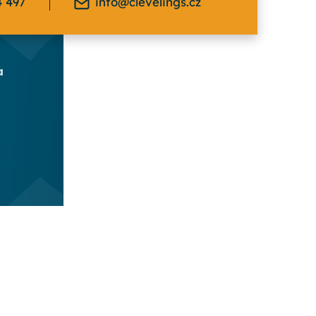
4 497
info@clevelings.cz
a