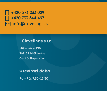
+420 573 033 029
+420 733 644 497
info@clevelings.cz
| Clevelings s.r.o
Míškovice 238
768 52 Míškovice
Česká Republika
Otevírací doba
Po - Pá: 7:30–15:30