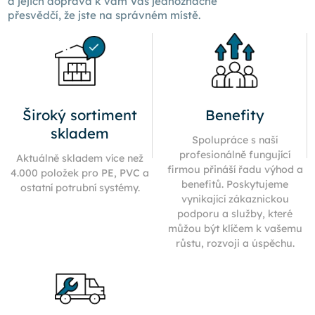
a jejich doprava k
vám Vás
jednoznačně
přesvědčí, že jste na správném místě.
Široký sortiment
Benefity
skladem
Spolupráce s naší
profesionálně fungující
Aktuálně skladem více než
firmou přináší řadu výhod a
4.000 položek pro PE, PVC a
benefitů. Poskytujeme
ostatní potrubní systémy.
vynikající zákaznickou
podporu a služby, které
můžou být klíčem k vašemu
růstu, rozvoji a úspěchu.