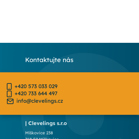
Kontaktujte nás
+420 573 033 029
+420 733 644 497
info@clevelings.cz
| Clevelings s.r.o
Míškovice 238