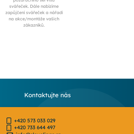
pozáručního servisu
svářeček. Dále nabízíme
zapůjčení svářeček a nářadí
na akce/montáže vašich
zákazníků.
Kontaktujte nás
+420 573 033 029
+420 733 644 497