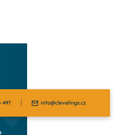
4 497
info@clevelings.cz
a