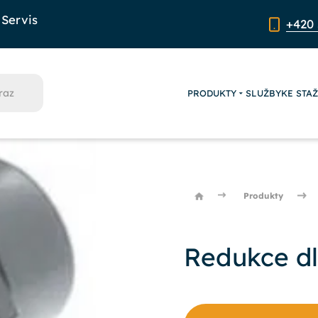
Servis
+420 
PRODUKTY
SLUŽBY
KE STA
Produkty
Redukce d