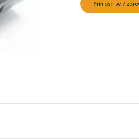
Příhlásit se / zar