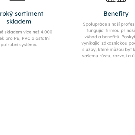
iroký sortiment
Benefity
skladem
Spolupráce s naší profes
fungující firmou přináš
ně skladem více než 4.000
výhod a benefitů. Posky
ek pro PE, PVC a ostatní
vynikající zákaznickou p
potrubní systémy.
služby, které můžou být 
vašemu růstu, rozvoji a 