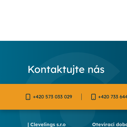
Kontaktujte nás
+420 573 033 029
+420 733 64
| Clevelings s.r.o
Otevírací dob