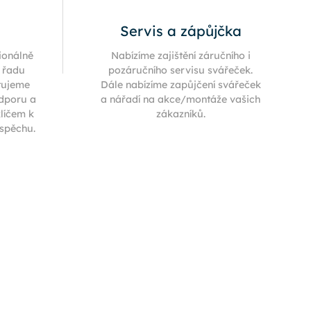
Servis a zápůjčka
ionálně
Nabízíme zajištění záručního i
í řadu
pozáručního servisu svářeček.
tujeme
Dále nabízíme zapůjčení svářeček
odporu a
a nářadí na akce/montáže vašich
klíčem k
zákazníků.
úspěchu.