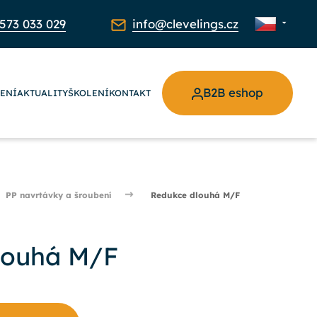
573 033 029
info@clevelings.cz
B2B eshop
ŽENÍ
AKTUALITY
ŠKOLENÍ
KONTAKT
PP navrtávky a šroubení
Redukce dlouhá M/F
louhá M/F