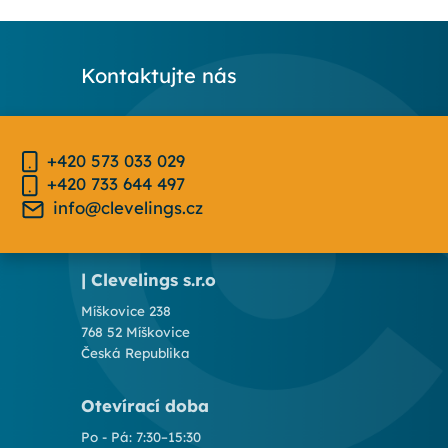
Kontaktujte nás
+420 573 033 029
+420 733 644 497
info@clevelings.cz
| Clevelings s.r.o
Míškovice 238
768 52 Míškovice
Česká Republika
Otevírací doba
Po - Pá: 7:30–15:30