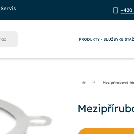
Servis
+420 
PRODUKTY
SLUŽBY
KE STA
Mezipřírubové tě
Mezipřírub