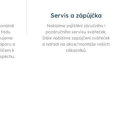
Servis a zápůjčka
ionálně
Nabízíme zajištění záručního i
í řadu
pozáručního servisu svářeček.
tujeme
Dále nabízíme zapůjčení svářeček
odporu a
a nářadí na akce/montáže vašich
klíčem k
zákazníků.
úspěchu.