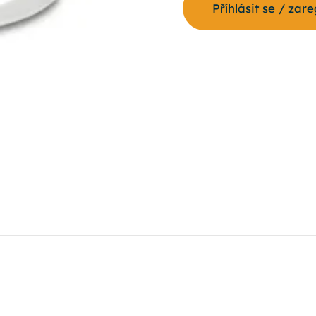
Příhlásit se / zar