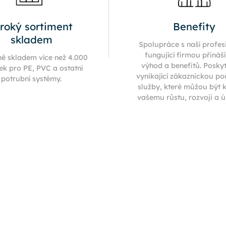
iroký sortiment
Benefity
skladem
Spolupráce s naší profes
fungující firmou přináš
ně skladem více než 4.000
výhod a benefitů. Posky
ek pro PE, PVC a ostatní
vynikající zákaznickou p
potrubní systémy.
služby, které můžou být 
vašemu růstu, rozvoji a 