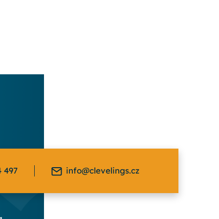
4 497
info@clevelings.cz
a