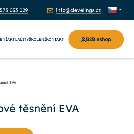
573 033 029
info@clevelings.cz
B2B eshop
ŽENÍ
AKTUALITY
ŠKOLENÍ
KONTAKT
snění EVA
ové těsnění EVA