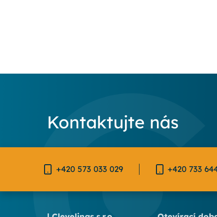
Kontaktujte nás
+420 573 033 029
+420 733 64
| Clevelings s.r.o
Otevírací dob