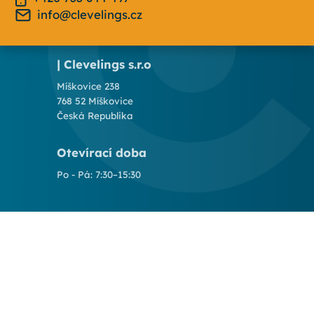
info@clevelings.cz
| Clevelings s.r.o
Míškovice 238
768 52 Míškovice
Česká Republika
Otevírací doba
Po - Pá: 7:30–15:30