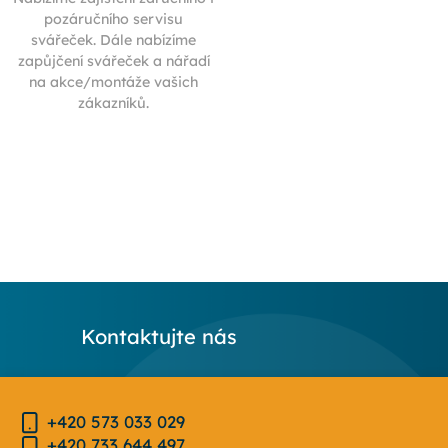
pozáručního servisu
svářeček. Dále nabízíme
zapůjčení svářeček a nářadí
na akce/montáže vašich
zákazníků.
Kontaktujte nás
+420 573 033 029
+420 733 644 497