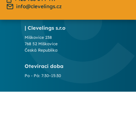
info@clevelings.cz
| Clevelings s.r.o
Míškovice 238
768 52 Míškovice
Česká Republika
Otevírací doba
Po - Pá: 7:30–15:30