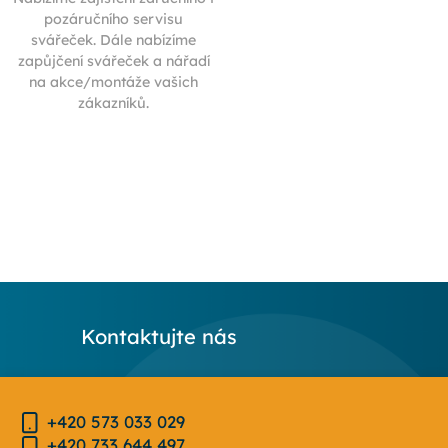
pozáručního servisu
svářeček. Dále nabízíme
zapůjčení svářeček a nářadí
na akce/montáže vašich
zákazníků.
Kontaktujte nás
+420 573 033 029
+420 733 644 497