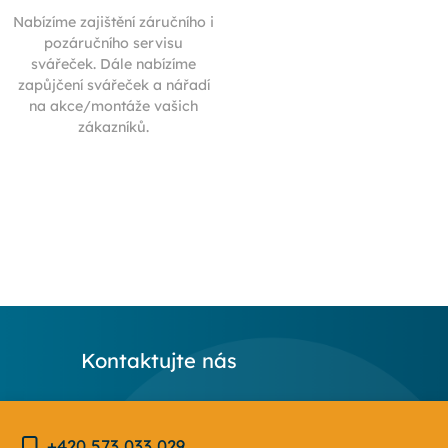
Nabízíme zajištění záručního i
pozáručního servisu
svářeček. Dále nabízíme
zapůjčení svářeček a nářadí
na akce/montáže vašich
zákazníků.
Kontaktujte nás
+420 573 033 029