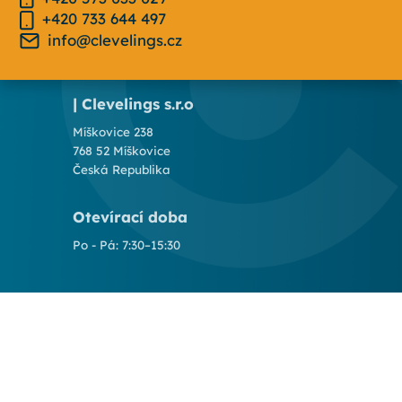
+420 733 644 497
info@clevelings.cz
| Clevelings s.r.o
Míškovice 238
768 52 Míškovice
Česká Republika
Otevírací doba
Po - Pá: 7:30–15:30