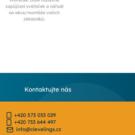
svářeček. Dále nabízíme
zapůjčení svářeček a nářadí
na akce/montáže vašich
zákazníků.
Kontaktujte nás
+420 573 033 029
+420 733 644 497
info@clevelings.cz