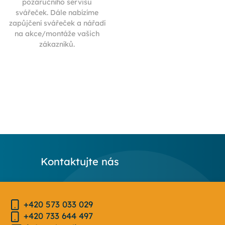
pozáručního servisu
svářeček. Dále nabízíme
zapůjčení svářeček a nářadí
na akce/montáže vašich
zákazníků.
Kontaktujte nás
+420 573 033 029
+420 733 644 497