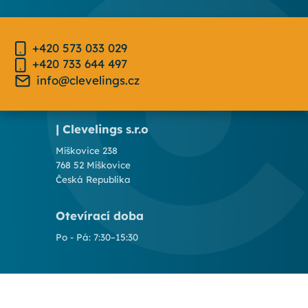
+420 573 033 029
+420 733 644 497
info@clevelings.cz
| Clevelings s.r.o
Míškovice 238
768 52 Míškovice
Česká Republika
Otevírací doba
Po - Pá: 7:30–15:30