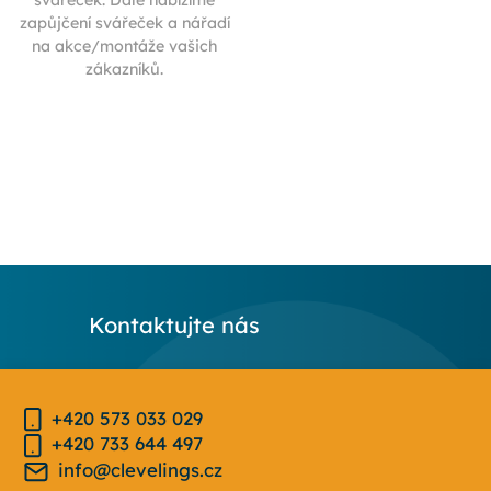
svářeček. Dále nabízíme
zapůjčení svářeček a nářadí
na akce/montáže vašich
zákazníků.
Kontaktujte nás
+420 573 033 029
+420 733 644 497
info@clevelings.cz