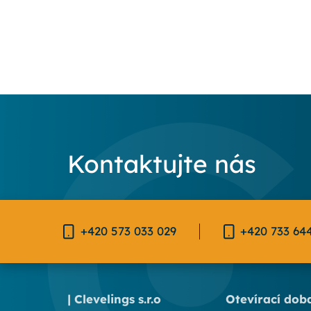
Kontaktujte nás
+420 573 033 029
+420 733 64
| Clevelings s.r.o
Otevírací dob