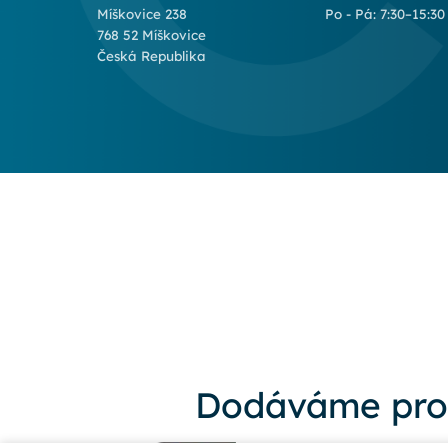
Míškovice 238
Po - Pá: 7:30–15:30
768 52 Míškovice
Česká Republika
Dodáváme pro