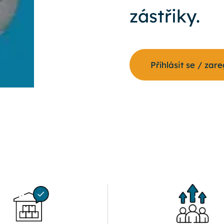
zástřiky.
Příhlásit se / zar