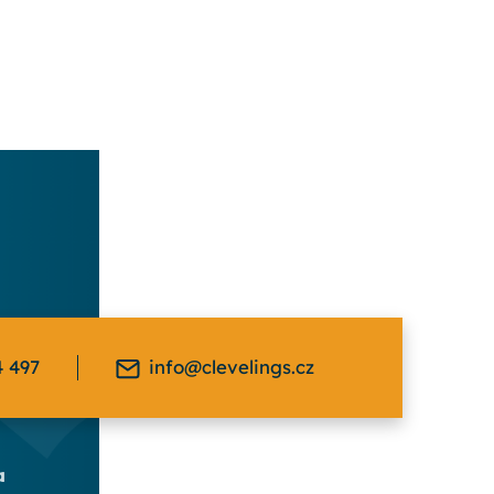
4 497
info@clevelings.cz
a