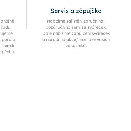
Servis a zápůjčka
ionálně
Nabízíme zajištění záručního i
í řadu
pozáručního servisu svářeček.
tujeme
Dále nabízíme zapůjčení svářeček
odporu a
a nářadí na akce/montáže vašich
klíčem k
zákazníků.
úspěchu.