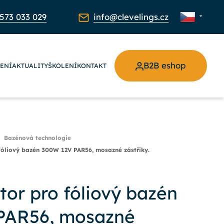
573 033 029
info@clevelings.cz
B2B eshop
ŽENÍ
AKTUALITY
ŠKOLENÍ
KONTAKT
Bazénová technologie
fóliový bazén 300W 12V PAR56, mosazné zástřiky.
tor pro fóliový bazén
PAR56, mosazné