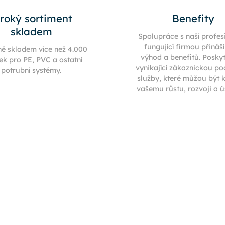
iroký sortiment
Benefity
skladem
Spolupráce s naší profes
fungující firmou přináš
ně skladem více než 4.000
výhod a benefitů. Posky
ek pro PE, PVC a ostatní
vynikající zákaznickou p
potrubní systémy.
služby, které můžou být 
vašemu růstu, rozvoji a 