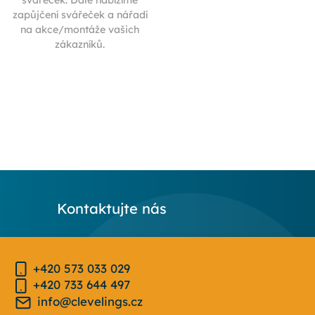
svářeček. Dále nabízíme
zapůjčení svářeček a nářadí
na akce/montáže vašich
zákazníků.
Kontaktujte nás
+420 573 033 029
+420 733 644 497
info@clevelings.cz