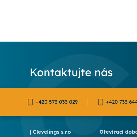
Kontaktujte nás
+420 573 033 029
+420 733 64
| Clevelings s.r.o
Otevírací dob