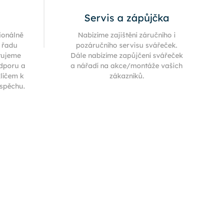
Servis a zápůjčka
ionálně
Nabízíme zajištění záručního i
í řadu
pozáručního servisu svářeček.
tujeme
Dále nabízíme zapůjčení svářeček
odporu a
a nářadí na akce/montáže vašich
klíčem k
zákazníků.
úspěchu.