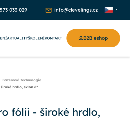
573 033 029
info@clevelings.cz
B2B eshop
ŽENÍ
AKTUALITY
ŠKOLENÍ
KONTAKT
Bazénová technologie
 široké hrdlo, sklon 6°
 fólii - široké hrdlo,