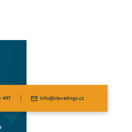
4 497
info@clevelings.cz
a