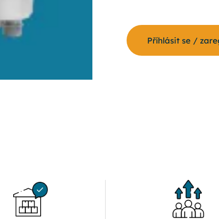
Příhlásit se / zar