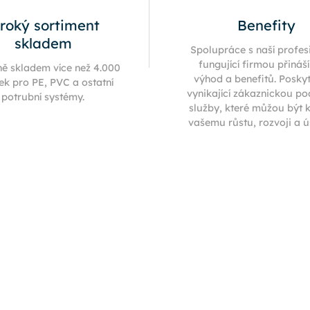
iroký sortiment
Benefity
skladem
Spolupráce s naší profes
fungující firmou přináš
ně skladem více než 4.000
výhod a benefitů. Posky
ek pro PE, PVC a ostatní
vynikající zákaznickou p
potrubní systémy.
služby, které můžou být 
vašemu růstu, rozvoji a 