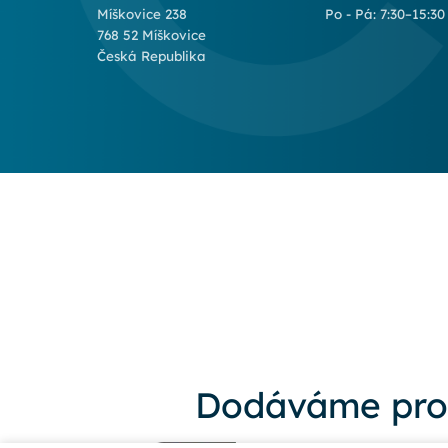
Míškovice 238
Po - Pá: 7:30–15:30
768 52 Míškovice
Česká Republika
Dodáváme pro