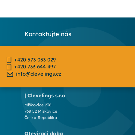
Kontaktujte nás
+420 573 033 029
+420 733 644 497
info@clevelings.cz
| Clevelings s.r.o
Míškovice 238
768 52 Míškovice
Česká Republika
Otevírací doba