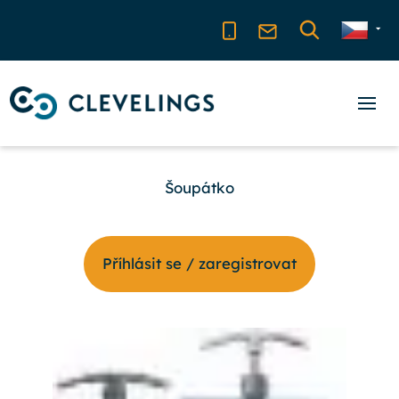
Šoupátko
Příhlásit se / zaregistrovat