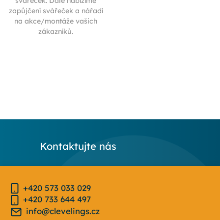
svářeček. Dále nabízíme
zapůjčení svářeček a nářadí
na akce/montáže vašich
zákazníků.
Kontaktujte nás
+420 573 033 029
+420 733 644 497
info@clevelings.cz