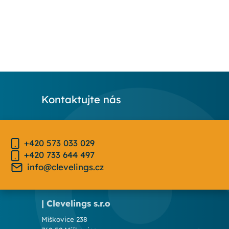
Kontaktujte nás
+420 573 033 029
+420 733 644 497
info@clevelings.cz
| Clevelings s.r.o
Míškovice 238