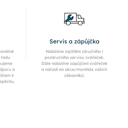
Servis a zápůjčka
ionálně
Nabízíme zajištění záručního i
í řadu
pozáručního servisu svářeček.
tujeme
Dále nabízíme zapůjčení svářeček
odporu a
a nářadí na akce/montáže vašich
klíčem k
zákazníků.
úspěchu.