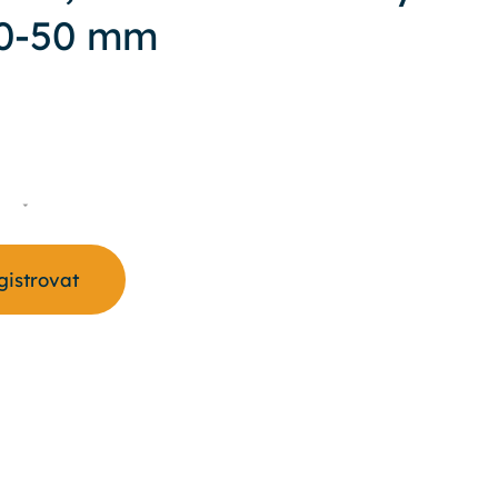
40-50 mm
S
egistrovat