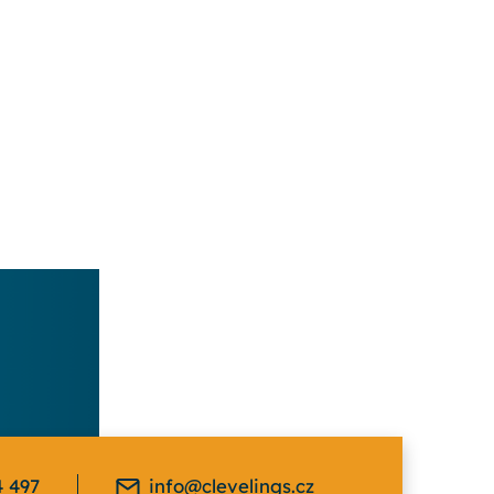
4 497
info@clevelings.cz