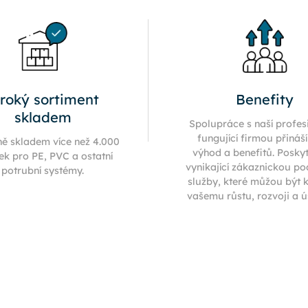
iroký sortiment
Benefity
skladem
Spolupráce s naší profes
fungující firmou přináš
ně skladem více než 4.000
výhod a benefitů. Posky
ek pro PE, PVC a ostatní
vynikající zákaznickou p
potrubní systémy.
služby, které můžou být 
vašemu růstu, rozvoji a 