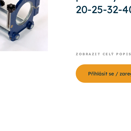
20-25-32-
ZOBRAZIT CELÝ POPI
Příhlásit se / zar