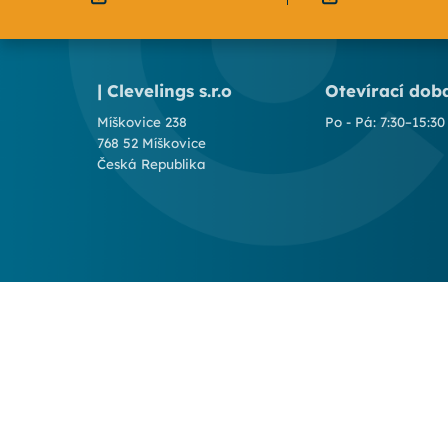
| Clevelings s.r.o
Otevírací dob
Míškovice 238
Po - Pá: 7:30–15:30
768 52 Míškovice
Česká Republika