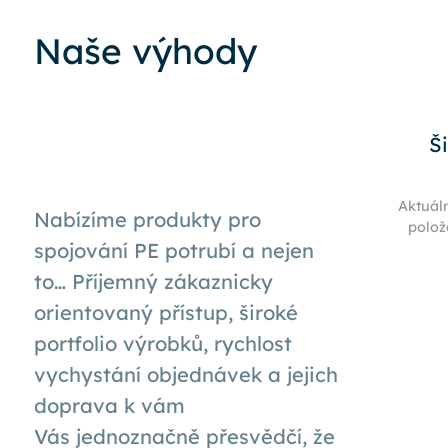
Naše výhody
Š
Aktuál
Nabízíme produkty pro
polož
spojování PE potrubí a nejen
to… Příjemný zákaznicky
orientovaný přístup, široké
portfolio výrobků, rychlost
vychystání objednávek a jejich
doprava k
vám
Vás
jednoznačně přesvědčí, že