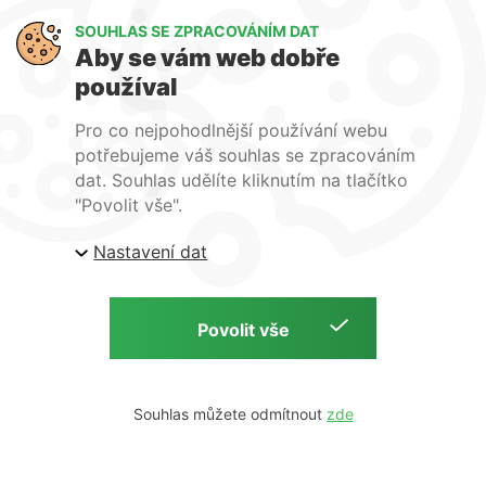
SOUHLAS SE ZPRACOVÁNÍM DAT
Aby se vám web dobře
Ochrana osobních údajů
Přihlášení
používal
Copyright © 2026 | Clevelings s.r.o | by
Pro co nejpohodlnější používání webu
potřebujeme váš souhlas se zpracováním
dat. Souhlas udělíte kliknutím na tlačítko
"Povolit vše".
Nastavení dat
Souhlas můžete odmítnout