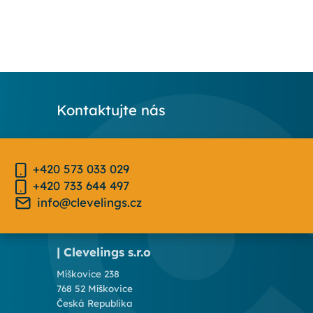
Kontaktujte nás
+420 573 033 029
+420 733 644 497
info@clevelings.cz
| Clevelings s.r.o
Míškovice 238
768 52 Míškovice
Česká Republika