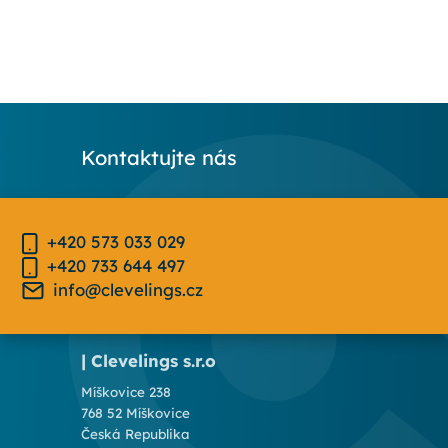
Kontaktujte nás
+420 573 033 029
+420 733 644 497
info@clevelings.cz
| Clevelings s.r.o
Míškovice 238
768 52 Míškovice
Česká Republika