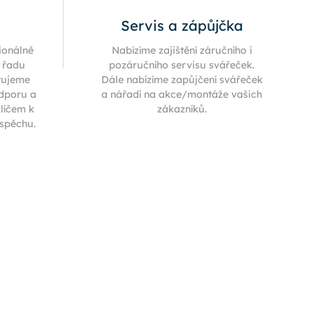
Servis a zápůjčka
ionálně
Nabízíme zajištění záručního i
í řadu
pozáručního servisu svářeček.
tujeme
Dále nabízíme zapůjčení svářeček
odporu a
a nářadí na akce/montáže vašich
klíčem k
zákazníků.
úspěchu.