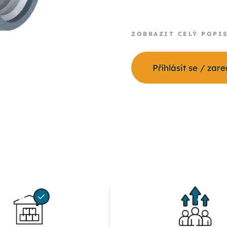
ZOBRAZIT CELÝ POPI
Příhlásit se / zar