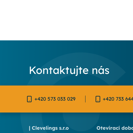
Kontaktujte nás
+420 573 033 029
+420 733 64
| Clevelings s.r.o
Otevírací dob