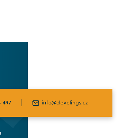
4 497
info@clevelings.cz
a