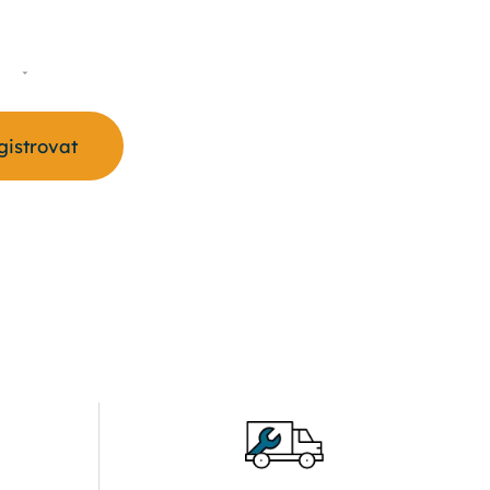
S
egistrovat