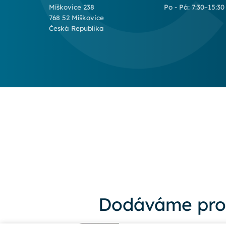
Míškovice 238
Po - Pá: 7:30–15:30
768 52 Míškovice
Česká Republika
Dodáváme pro