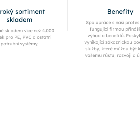
iroký sortiment
Benefity
skladem
Spolupráce s naší profes
fungující firmou přináš
ně skladem více než 4.000
výhod a benefitů. Posky
ek pro PE, PVC a ostatní
vynikající zákaznickou p
potrubní systémy.
služby, které můžou být 
vašemu růstu, rozvoji a 