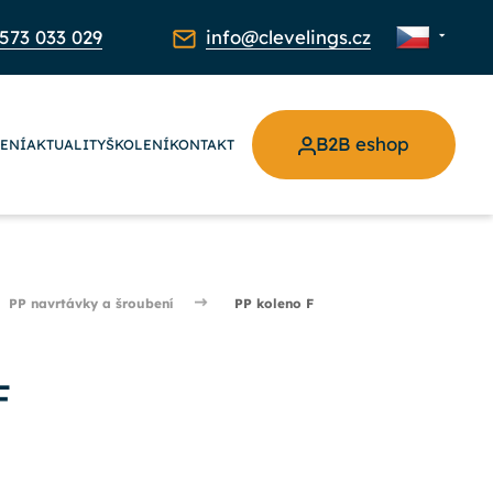
573 033 029
info@clevelings.cz
B2B eshop
ŽENÍ
AKTUALITY
ŠKOLENÍ
KONTAKT
PP navrtávky a šroubení
PP koleno F
F