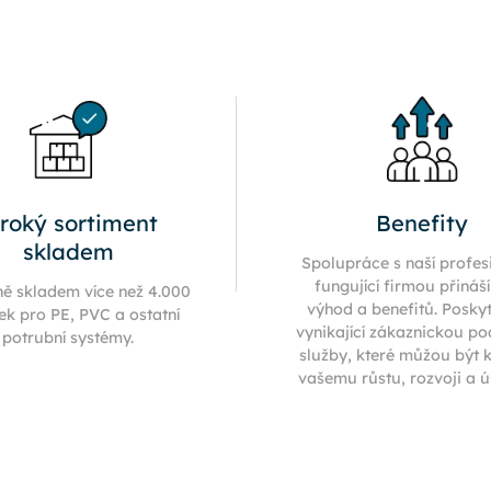
iroký sortiment
Benefity
skladem
Spolupráce s naší profes
fungující firmou přináš
ně skladem více než 4.000
výhod a benefitů. Posky
ek pro PE, PVC a ostatní
vynikající zákaznickou p
potrubní systémy.
služby, které můžou být 
vašemu růstu, rozvoji a 