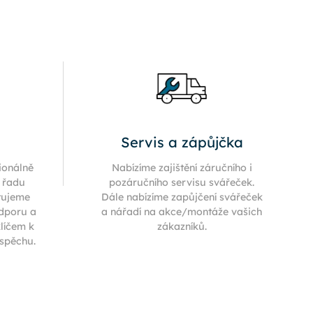
Servis a zápůjčka
ionálně
Nabízíme zajištění záručního i
í řadu
pozáručního servisu svářeček.
tujeme
Dále nabízíme zapůjčení svářeček
odporu a
a nářadí na akce/montáže vašich
klíčem k
zákazníků.
úspěchu.