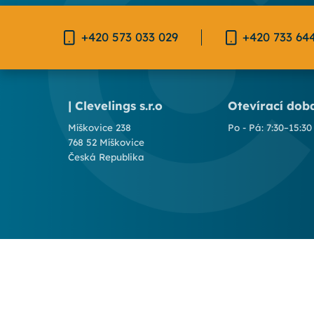
+420 573 033 029
+420 733 64
| Clevelings s.r.o
Otevírací dob
Míškovice 238
Po - Pá: 7:30–15:30
768 52 Míškovice
Česká Republika