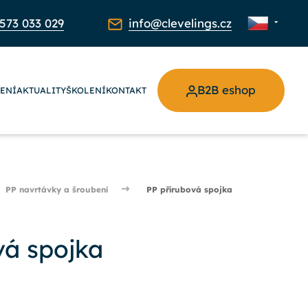
573 033 029
info@clevelings.cz
B2B eshop
ŽENÍ
AKTUALITY
ŠKOLENÍ
KONTAKT
PP navrtávky a šroubení
PP přírubová spojka
vá spojka