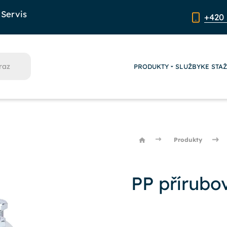
Servis
+420 
PRODUKTY
SLUŽBY
KE STA
Produkty
PP přírubo