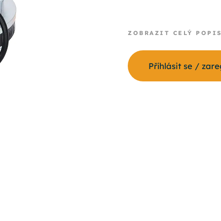
ZOBRAZIT CELÝ POPI
Příhlásit se / zar