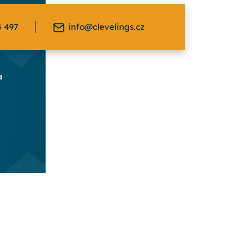
4 497
info@clevelings.cz
a