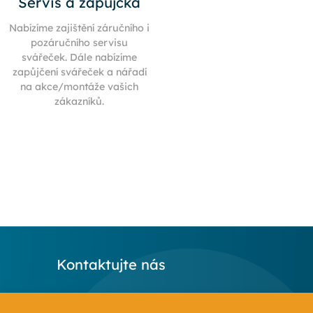
Servis a zápůjčka
Nabízíme zajištění záručního i
pozáručního servisu
svářeček. Dále nabízíme
zapůjčení svářeček a nářadí
na akce/montáže vašich
zákazníků.
Kontaktujte nás