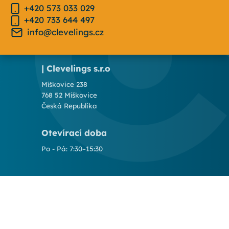
+420 573 033 029
+420 733 644 497
info@clevelings.cz
| Clevelings s.r.o
Míškovice 238
768 52 Míškovice
Česká Republika
Otevírací doba
Po - Pá: 7:30–15:30