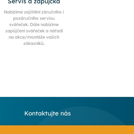
Servis a zápůjčka
Nabízíme zajištění záručního i
pozáručního servisu
svářeček. Dále nabízíme
zapůjčení svářeček a nářadí
na akce/montáže vašich
zákazníků.
Kontaktujte nás