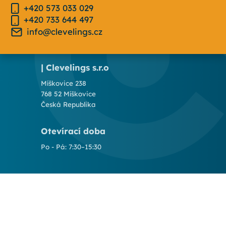
+420 573 033 029
+420 733 644 497
info@clevelings.cz
| Clevelings s.r.o
Míškovice 238
768 52 Míškovice
Česká Republika
Otevírací doba
Po - Pá: 7:30–15:30