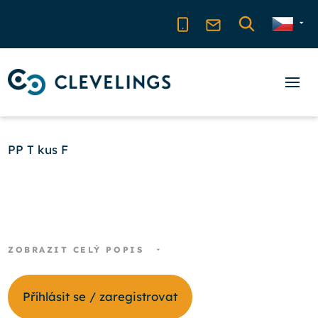
PP T kus F
ZOBRAZIT CELÝ POPIS
Příhlásit se / zaregistrovat