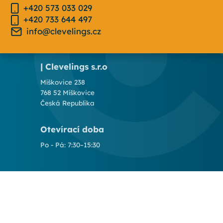
+420 573 033 029
+420 733 644 497
info@clevelings.cz
| Clevelings s.r.o
Míškovice 238
768 52 Míškovice
Česká Republika
Otevírací doba
Po - Pá: 7:30–15:30