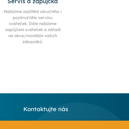
Servis a zápůjčka
Nabízíme zajištění záručního i
pozáručního servisu
svářeček. Dále nabízíme
zapůjčení svářeček a nářadí
na akce/montáže vašich
zákazníků.
Kontaktujte nás