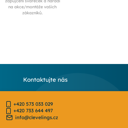
zapůjčení svářeček a nářadí
na akce/montáže vašich
zákazníků.
Kontaktujte nás
+420 573 033 029
+420 733 644 497
info@clevelings.cz