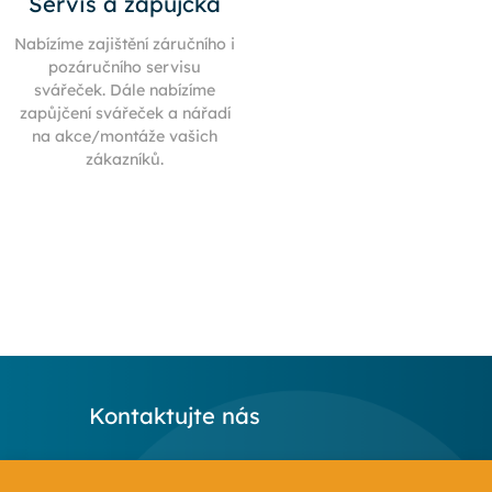
Servis a zápůjčka
Nabízíme zajištění záručního i
pozáručního servisu
svářeček. Dále nabízíme
zapůjčení svářeček a nářadí
na akce/montáže vašich
zákazníků.
Kontaktujte nás