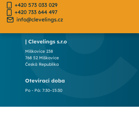
+420 573 033 029
+420 733 644 497
info@clevelings.cz
| Clevelings s.r.o
Míškovice 238
768 52 Míškovice
Česká Republika
Otevírací doba
Po - Pá: 7:30–15:30