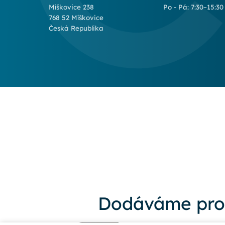
Míškovice 238
Po - Pá: 7:30–15:30
768 52 Míškovice
Česká Republika
Dodáváme pro