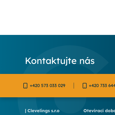
Kontaktujte nás
+420 573 033 029
+420 733 64
| Clevelings s.r.o
Otevírací dob