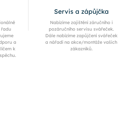
Servis a zápůjčka
ionálně
Nabízíme zajištění záručního i
í řadu
pozáručního servisu svářeček.
tujeme
Dále nabízíme zapůjčení svářeček
odporu a
a nářadí na akce/montáže vašich
klíčem k
zákazníků.
úspěchu.