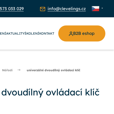
573 033 029
info@clevelings.cz
B2B eshop
ŽENÍ
AKTUALITY
ŠKOLENÍ
KONTAKT
Nářadí
univerzální dvoudílný ovládací klíč
 dvoudílný ovládací klíč