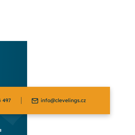
4 497
info@clevelings.cz
a