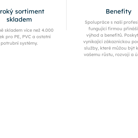
iroký sortiment
Benefity
skladem
Spolupráce s naší profes
fungující firmou přináš
ně skladem více než 4.000
výhod a benefitů. Posky
ek pro PE, PVC a ostatní
vynikající zákaznickou p
potrubní systémy.
služby, které můžou být 
vašemu růstu, rozvoji a 