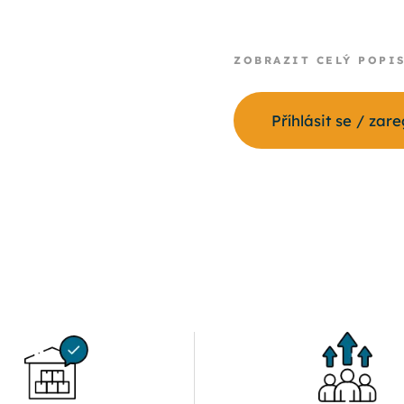
ZOBRAZIT CELÝ POPI
Příhlásit se / zar