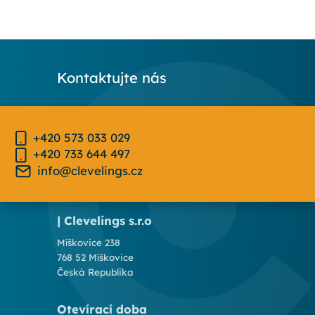
Kontaktujte nás
+420 573 033 029
+420 733 644 497
info@clevelings.cz
| Clevelings s.r.o
Míškovice 238
768 52 Míškovice
Česká Republika
Otevírací doba