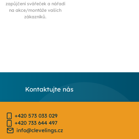
zapůjčení svářeček a nářadí
na akce/montáže vašich
zákazníků.
Kontaktujte nás
+420 573 033 029
+420 733 644 497
info@clevelings.cz