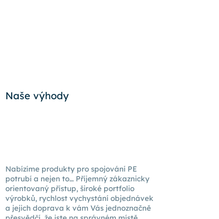
Naše výhody
Nabízíme produkty pro spojování PE
potrubí a nejen to… Příjemný zákaznicky
orientovaný přístup, široké portfolio
výrobků, rychlost vychystání objednávek
a jejich doprava k
vám Vás
jednoznačně
přesvědčí, že jste na správném místě.