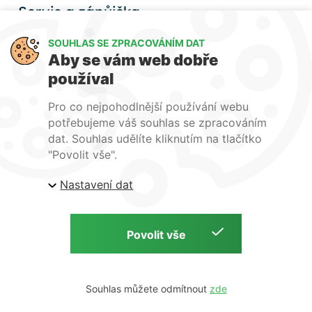
Servis a zápůjčka
Nabízíme zajištění záručního i
SOUHLAS SE ZPRACOVÁNÍM DAT
pozáručního servisu
Aby se vám web dobře
svářeček. Dále nabízíme
používal
zapůjčení svářeček a nářadí
na akce/montáže vašich
Pro co nejpohodlnější používání webu
zákazníků.
potřebujeme váš souhlas se zpracováním
dat. Souhlas udělíte kliknutím na tlačítko
"Povolit vše".
Nastavení dat
Ochrana osobních údajů
Přihlášení
Souhlas můžete odmítnout
Copyright © 2026 | Clevelings s.r.o | by