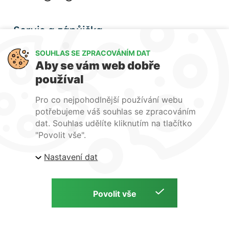
Servis a zápůjčka
Nabízíme zajištění záručního i
SOUHLAS SE ZPRACOVÁNÍM DAT
pozáručního servisu
Aby se vám web dobře
svářeček. Dále nabízíme
používal
zapůjčení svářeček a nářadí
na akce/montáže vašich
Pro co nejpohodlnější používání webu
zákazníků.
potřebujeme váš souhlas se zpracováním
dat. Souhlas udělíte kliknutím na tlačítko
"Povolit vše".
Nastavení dat
Ochrana osobních údajů
Přihlášení